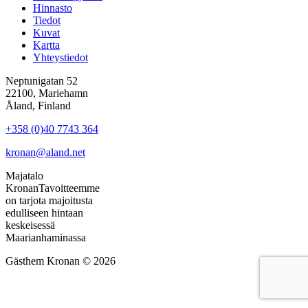
Hinnasto
Tiedot
Kuvat
Kartta
Yhteystiedot
Neptunigatan 52
22100, Mariehamn
Åland, Finland
+358 (0)40 7743 364
kronan@aland.net
Majatalo
Kronan
Tavoitteemme
on tarjota majoitusta
edulliseen hintaan
keskeisessä
Maarianhaminassa
Gästhem Kronan © 2026